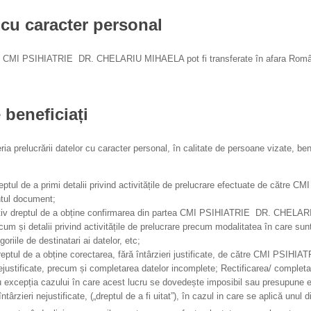
 cu caracter personal
tre CMI PSIHIATRIE DR. CHELARIU MIHAELA pot fi transferate în afara Români
 beneficiați
eria prelucrării datelor cu caracter personal, în calitate de persoane vizate, ben
dreptul de a primi detalii privind activitățile de prelucrare efectuate de c
ntul document;
ctiv dreptul de a obține confirmarea din partea CMI PSIHIATRIE DR. CHELARI
cum și detalii privind activitățile de prelucrare precum modalitatea în care sun
oriile de destinatari ai datelor, etc;
v dreptul de a obține corectarea, fără întârzieri justificate, de către CMI P
justificate, precum și completarea datelor incomplete; Rectificarea/ completar
u excepția cazului în care acest lucru se dovedește imposibil sau presupune ef
întârzieri nejustificate, („dreptul de a fi uitat”), în cazul in care se aplică unul