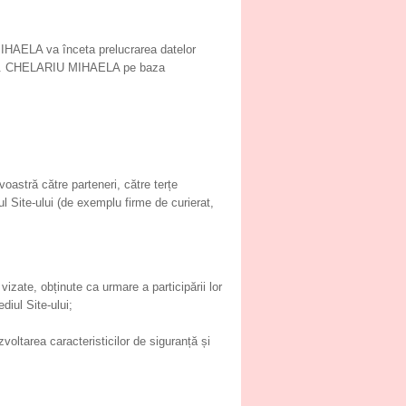
HAELA va înceta prelucrarea datelor
E DR. CHELARIU MIHAELA pe baza
stră către parteneri, către terțe
Site-ului (de exemplu firme de curierat,
vizate, obținute ca urmare a participării lor
ul Site-ului;
zvoltarea caracteristicilor de siguranță și