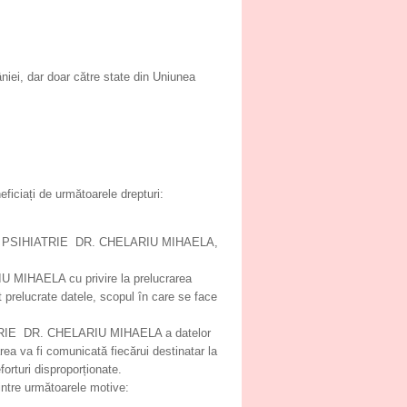
ei, dar doar către state din Uniunea
eficiați de următoarele drepturi:
ătre CMI PSIHIATRIE DR. CHELARIU MIHAELA,
U MIHAELA cu privire la prelucrarea
t prelucrate datele, scopul în care se face
SIHIATRIE DR. CHELARIU MIHAELA a datelor
ea va fi comunicată fiecărui destinatar la
orturi disproporționate.
 dintre următoarele motive: