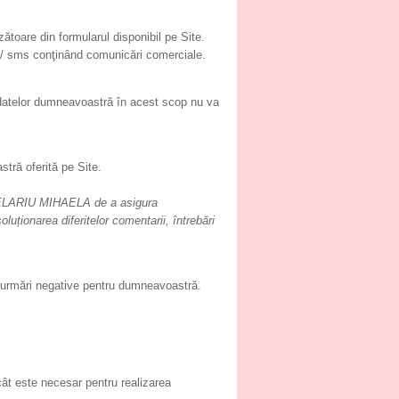
toare din formularul disponibil pe Site.
ail/ sms conţinând comunicări comerciale.
 datelor dumneavoastră în acest scop nu va
stră oferită pe Site.
LARIU MIHAELA de a asigura
luționarea diferitelor comentarii, întrebări
a urmări negative pentru dumneavoastră.
 este necesar pentru realizarea