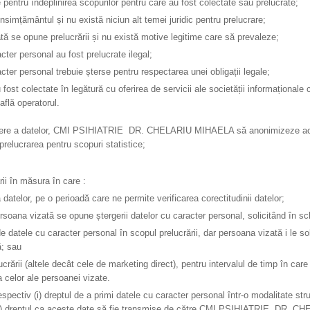
entru îndeplinirea scopurilor pentru care au fost colectate sau prelucrate;
nsimțământul și nu există niciun alt temei juridic pentru prelucrare;
tă se opune prelucrării și nu există motive legitime care să prevaleze;
cter personal au fost prelucrate ilegal;
cter personal trebuie șterse pentru respectarea unei obligații legale;
fost colectate în legătură cu oferirea de servicii ale societății informaționale 
află operatorul.
tergere a datelor, CMI PSIHIATRIE DR. CHELARIU MIHAELA să anonimizeze acest
prelucrarea pentru scopuri statistice;
rii în măsura în care :
datelor, pe o perioadă care ne permite verificarea corectitudinii datelor;
ersoana vizată se opune ștergerii datelor cu caracter personal, solicitând în schi
e datele cu caracter personal în scopul prelucrării, dar persoana vizată i le so
ă; sau
rării (altele decât cele de marketing direct), pentru intervalul de timp în care 
 celor ale persoanei vizate.
 respectiv (i) dreptul de a primi datele cu caracter personal într-o modalitate str
 (ii) dreptul ca aceste date să fie transmise de către CMI PSIHIATRIE DR. C