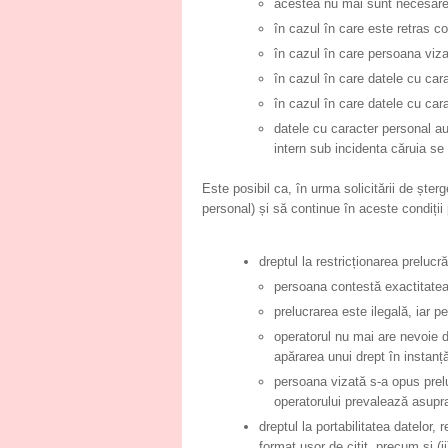
acestea nu mai sunt necesare p
în cazul în care este retras co
în cazul în care persoana viza
în cazul în care datele cu cara
în cazul în care datele cu cara
datele cu caracter personal au 
intern sub incidenta căruia se 
Este posibil ca, în urma solicitării de ș
personal) și să continue în aceste condiții 
dreptul la restricționarea prelucră
persoana contestă exactitatea 
prelucrarea este ilegală, iar p
operatorul nu mai are nevoie d
apărarea unui drept în instanț
persoana vizată s-a opus preluc
operatorului prevalează asupra
dreptul la portabilitatea datelor,
format ușor de citit, precum și