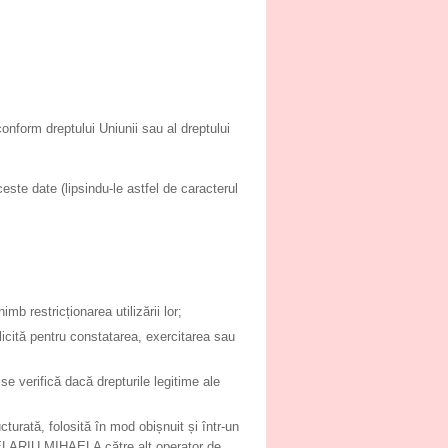
conform dreptului Uniunii sau al dreptului
e date (lipsindu-le astfel de caracterul
mb restricționarea utilizării lor;
licită pentru constatarea, exercitarea sau
se verifică dacă drepturile legitime ale
ucturată, folosită în mod obișnuit și într-un
HELARIU MIHAELA către alt operator de