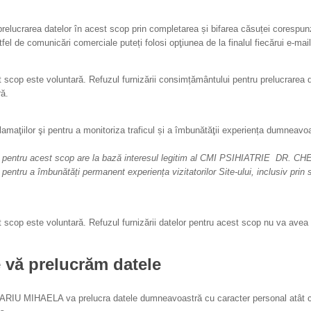
elucrarea datelor în acest scop prin completarea și bifarea căsuței corespunză
fel de comunicări comerciale puteți folosi opţiunea de la finalul fiecărui e-m
 scop este voluntară. Refuzul furnizării consimțământului pentru prelucrarea
ă.
clamaţiilor şi pentru a monitoriza traficul și a îmbunătăţii experiența dumneavoa
pentru acest scop are la bază interesul legitim al
CMI PSIHIATRIE DR. CHE
pentru a îmbunătăți permanent experiența vizitatorilor Site-ului, inclusiv prin so
 scop este voluntară. Refuzul furnizării datelor pentru acest scop nu va ave
e vă prelucrăm datele
IU MIHAELA va prelucra datele dumneavoastră cu caracter personal atât cât