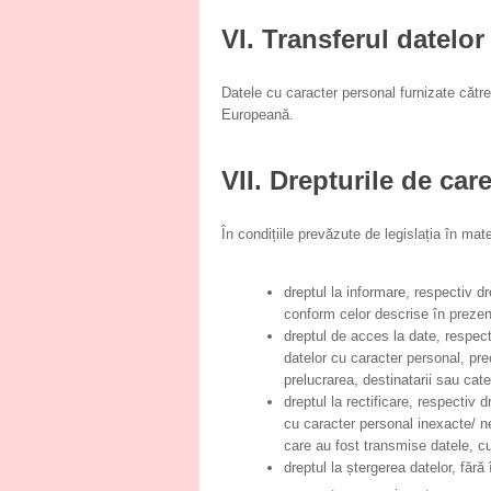
VI. Transferul datelor
Datele cu caracter personal furnizate că
Europeană.
VII. Drepturile de care
În condițiile prevăzute de legislația în mat
dreptul la informare, respectiv 
conform celor descrise în preze
dreptul de acces la date, respe
datelor cu caracter personal, pre
prelucrarea, destinatarii sau categ
dreptul la rectificare, respecti
cu caracter personal inexacte/ ne
care au fost transmise datele, c
dreptul la ștergerea datelor, fără 