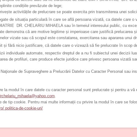
plinite condițiile prevăzute de lege;
rivește activitățile de prelucrare se poate exercita prin transmiterea unei solic
gate de situația particulară în care se află persoana vizată, ca datele care o 
SIHIATRIE DR. CHELARIU MIHAELA sau în temeiul interesului public, cu exce
monstra că are motive legitime și imperioase care justifică prelucarea și 
soanelor vizate sau că scopul este constatarea, exercitarea sau apararea unui dr
 și fără nicio justificare, că datele care o vizează să fie prelucrate în scop d
izii individuale automate, respectiv dreptul de a nu fi subiectul unei decizii lu
area de profiluri, care produce efecte juridice care privesc persoana vizată s
ii Naţionale de Supraveghere a Prelucrării Datelor cu Caracter Personal sau in
ire la modul în care datele cu caracter personal sunt prelucrate și pentru a vă
drchelariu_mihaela@yahoo.com
.
e de tip cookie. Pentru mai multe informații cu privire la modul în care se fo
ro/ politica-de-cookie-uri/