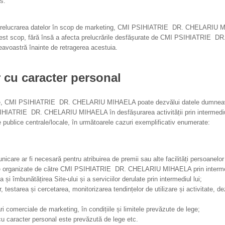
s.
 prelucrarea datelor în scop de marketing, CMI PSIHIATRIE DR. CHELARIU MI
cest scop, fără însă a afecta prelucrările desfășurate de CMI PSIHIATRI
voastră înainte de retragerea acestuia.
r cu caracter personal
rare, CMI PSIHIATRIE DR. CHELARIU MIHAELA poate dezvălui datele dumneavoa
SIHIATRIE DR. CHELARIU MIHAELA în desfășurarea activității prin intermediul 
țile publice centrale/locale, în următoarele cazuri exemplificativ enumerate:
nicare ar fi necesară pentru atribuirea de premii sau alte facilități persoanelor 
le organizate de către CMI PSIHIATRIE DR. CHELARIU MIHAELA prin intermedi
și îmbunătățirea Site-ului și a serviciilor derulate prin intermediul lui;
, testarea și cercetarea, monitorizarea tendințelor de utilizare și activitate, de
 comerciale de marketing, în condițiile și limitele prevăzute de lege;
cu caracter personal este prevăzută de lege etc.