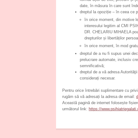
date, în măsura în care sunt înde
dreptul la opoziție – în ceea ce p
în orice moment, din motive le
interesului legitim al CMI P
DR. CHELARIU MIHAELA poate de
drepturilor și libertăților per
în orice moment, în mod gratuit
dreptul de a nu fi supus unei dec
prelucrare automate, inclusiv cre
semnificativă;
dreptul de a vă adresa Autorităţ
considerați necesar.
Pentru orice întrebări suplimentare cu priv
rugăm să vă adresați la adresa de email:
Această pagină de internet folosește fișier
următorul link:
https://www.psihiatriegalati.