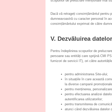
scopurilor de prelucrare menționate mai su
Dacă vă retrageți consimțământul pentru
dumneavoastră cu caracter personal în a
consimțământului exprimat de către dumnea
V. Dezvăluirea datelo
Pentru îndeplinirea scopurilor de preluc
persoane sau entități care sprijină CMI P
furnizori de servicii IT), ori către autorită
pentru administrarea Site-ului;
în situațiile în care această comu
la diverse campanii promoționa
pentru menținerea, personalizarea 
pentru efectuarea analizei datelor
autentificarea utilizatorilor;
pentru transmiterea de comunicări
atunci când dezvăluirea datelor 