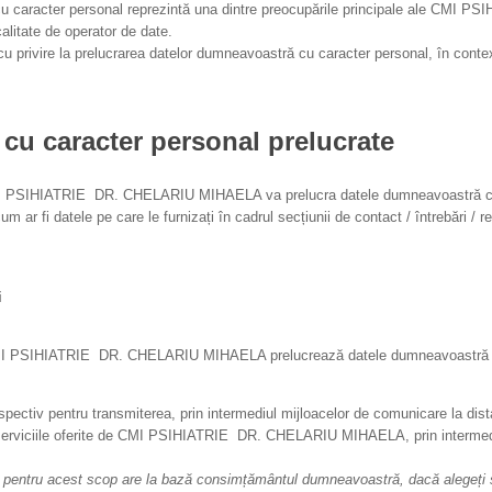
 cu caracter personal reprezintă una dintre preocupările principale ale C
calitate de operator de date.
 privire la prelucrarea datelor dumneavoastră cu caracter personal, în contextul
e cu caracter personal prelucrate
 CMI PSIHIATRIE DR. CHELARIU MIHAELA va prelucra datele dumneavoastră cu c
 cum ar fi datele pe care le furnizați în cadrul secțiunii de contact / întrebări /
i
, CMI PSIHIATRIE DR. CHELARIU MIHAELA prelucrează datele dumneavoastră cu
espectiv pentru transmiterea, prin intermediul mijloacelor de comunicare la dis
 serviciile oferite de CMI PSIHIATRIE DR. CHELARIU MIHAELA, prin intermediu
pentru acest scop are la bază consimțământul dumneavoastră, dacă alegeți să