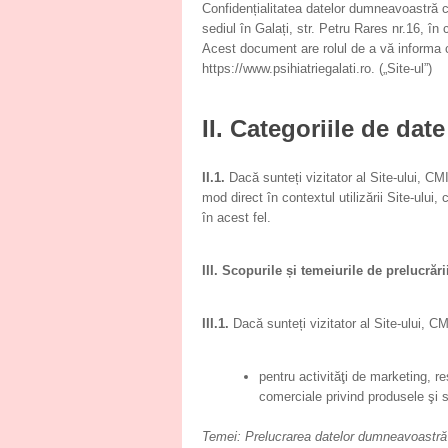
Confidențialitatea datelor dumneavoastră
sediul în Galați, str. Petru Rares nr.16, în 
Acest document are rolul de a vă informa cu
https://www.psihiatriegalati.ro. („Site-ul”)
II. Categoriile de dat
II.1.
Dacă sunteți vizitator al Site-ului,
mod direct în contextul utilizării Site-ului,
în acest fel.
III. Scopurile și temeiurile de prelucrări
III.1.
Dacă sunteți vizitator al Site-ului
pentru activităţi de marketing, r
comerciale privind produsele şi
Temei: Prelucrarea datelor dumneavoastră 