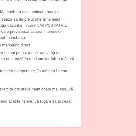
itări conform celor indicate mai jos;
vizează să fie prelucrate în temeiul
pția cazurilor în care CMI PSIHIATRIE
care prevalează asupra intereselor,
ept în instanță;
e marketing direct.
ate numai pe baza unor activități de
au o afectează în mod similar într-o măsură
stanțelor competente, în măsura în care
 exercita drepturile menționate mai sus, vă
losesc aceste fișiere, vă rugăm să accesați